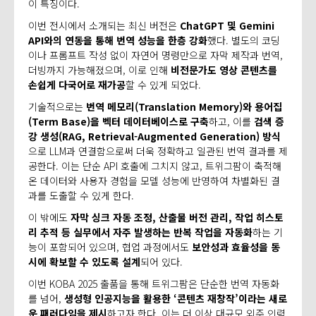
이 특징이다.
이번 전시에서 소개되는 최신 버전은
ChatGPT 및 Gemini
API와의 연동을 통해 번역 성능을 한층 강화
했다. 별도의 코딩
이나 프롬프트 작성 없이 자연어 명령만으로 자막 제작과 번역,
더빙까지 가능해졌으며, 이로 인해
비전문가도 영상 콘텐츠를
손쉽게 다국어로 재가공
할 수 있게 되었다.
기술적으로는
번역 메모리(Translation Memory)와 용어집
(Term Base)을 벡터 데이터베이스로 구축
하고, 이를
검색 증
강 생성(RAG, Retrieval-Augmented Generation) 방식
으로 LLM과 연결함으로써 더욱 정확하고 일관된 번역 결과를 제
공한다. 이는 단순 API 호출에 그치지 않고, 트위그팜이 축적해
온 데이터와 사용자 경험을 모델 성능에 반영하여 차별화된 결
과를 도출할 수 있게 한다.
이 밖에도
자막 싱크 자동 조정, 산출물 버전 관리, 작업 히스토
리 추적 등 실무에서 자주 발생하는 반복 작업을 자동화
하는 기
능이 포함되어 있으며, 협업 과정에서도
보안성과 효율성을 동
시에 확보할 수 있도록 설계
되어 있다.
이번 KOBA 2025 출품을 통해 트위그팜은 단순한 번역 자동화
를 넘어,
생성형 인공지능을 활용한 ‘콘텐츠 재창작’이라는 새로
운 패러다임을 제시
하고자 한다. 이는 더 이상 대규모 외주 인력